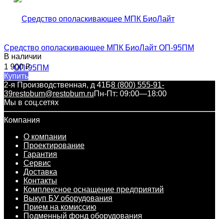
Средство ополаскивающее МПК БиоЛайт ОП-95ПМ
В наличии
1 900
₽
Купить
2-я Производственная, д 41Б
8 (800) 555-91-
39
restobum@restobum.ru
Пн-Пт: 09:00—18:00
Мы в соц.сетях
Компания
О компании
Проектирование
Гарантия
Сервис
Доставка
Контакты
Комплексное оснащение предприятий
Выкуп БУ оборудования
Прием на комиссию
Подменный фонд оборудования