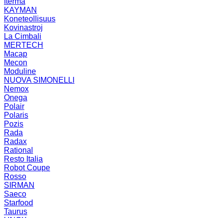
Iterma
KAYMAN
Koneteollisuus
Kovinastroj
La Cimbali
MERTECH
Macap
Mecon
Moduline
NUOVA SIMONELLI
Nemox
Onega
Polair
Polaris
Pozis
Rada
Radax
Rational
Resto Italia
Robot Coupe
Rosso
SIRMAN
Saeco
Starfood
Taurus