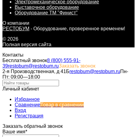
Электромеханическое оборудование
Выставочное оборудование
Оборудование ТМ "Финист"
О компании
РЕСТОБУМ
- Оборудование, проверенное временем!
© 2026
Полная версия сайта
Контакты
Бесплатный звонок
8 (800) 555-91-
39
restobum@restobum.ru
Заказать звонок
2-я Производственная, д 41Б
restobum@restobum.ru
Пн-
Пт: 09:00—18:00
Личный кабинет
Избранное
Сравнение
Товар в сравнении
Вход
Регистрация
Заказать обратный звонок
Ваше имя*