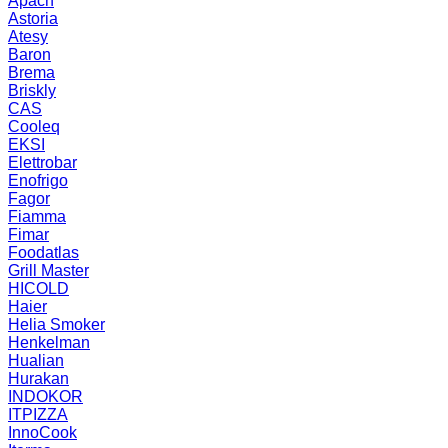
Apach
Astoria
Atesy
Baron
Brema
Briskly
CAS
Cooleq
EKSI
Elettrobar
Enofrigo
Fagor
Fiamma
Fimar
Foodatlas
Grill Master
HICOLD
Haier
Helia Smoker
Henkelman
Hualian
Hurakan
INDOKOR
ITPIZZA
InnoCook